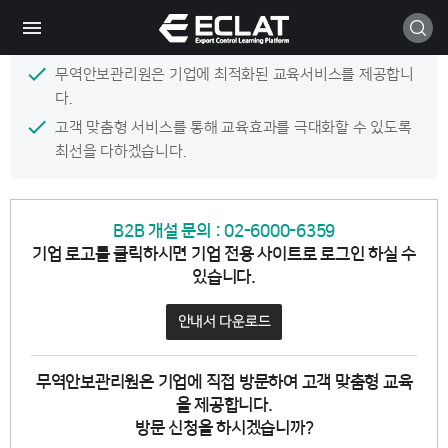
메
본
모바일
뉴
문
B2B
바
바
로
로
가
가
무역안보관리원은 기업에 최적화된 교육서비스를 제공합니
기
기
다.
고객 맞춤형 서비스를 통해 교육효과를 극대화할 수 있도록
최선을 다하겠습니다.
B2B 개설 문의 :
02-6000-6359
기업 로고를 클릭하시면 기업 전용 사이트로 로그인 하실 수
있습니다.
안내서 다운로드
무역안보관리원은 기업에 직접 방문하여 고객 맞춤형 교육
을 제공합니다.
방문 신청을 하시겠습니까?