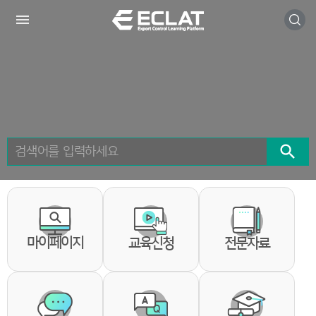
메
본
모바일
뉴
문
바
바
로
로
가
가
기
기
검색
마이페이지
교육신청
전문자료