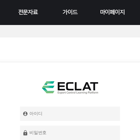
전문자료
가이드
마이페이지
연구보고서
공지사항
수강현황
영상 콘텐츠
FAQ
결제현황
카드뉴스
Q&A
이전 수료증 출력
이벤트 게시판
회원정보