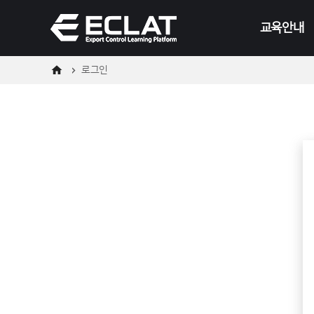
메
본
뉴
문
교육안내
바
바
로
로
가
가
기
기
로그인
온라인
오프라인
교육일정