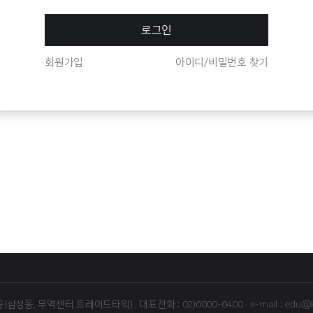
로그인
회원가입
아이디/비밀번호 찾기
16층(삼성동, 무역센터 트레이드타워)
대표전화 : 02)6000-6400
e-mail : edu@k