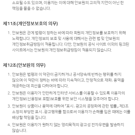
소요될 수도 있으며, 이용자는 이에 대해 안보원의 고의적 지연이 아닌 한
책임을 물을 수 없습니다.
제11조(개인정보보호의 의무)
1.
안보원은 관계 법령이 정하는 바에 따라 회원의 개인정보를 보호하기 위해
노력합니다. 개인정보의 보호 및 사용에 대해서는 관련 법 및 안보원의
개인정보취급방침이 적용됩니다. 다만, 안보원의 공식 사이트 이외의 링크된
사이트에서는 안보원의 개인정보취급방침이 적용되지 않습니다.
제12조(안보원의 의무)
1.
안보원은 법령과 이 약관이 금지하거나 공서양속에 반하는 행위를 하지
않으며 이 약관이 정하는 바에 따라 지속적이고, 안정적으로 재화․용역을
제공하는데 최선을 다하여야 합니다.
2.
안보원은 이용자가 안전하게 인터넷 서비스를 이용할 수 있도록 이용자의
개인정보(신용정보 포함)보호를 위한 보안 시스템을 갖추어야 합니다.
3.
안보원이 상품이나 용역에 대하여 「표시․광고의 공정화에 관한 법률」 제3조
소정의 부당한 표시․광고행위를 함으로써 이용자가 손해를 입은 때에는 이를
배상할 책임을 집니다.
4.
안보원은 이용자가 원하지 않는 영리목적의 광고성 전자우편을 발송하지
않습니다.