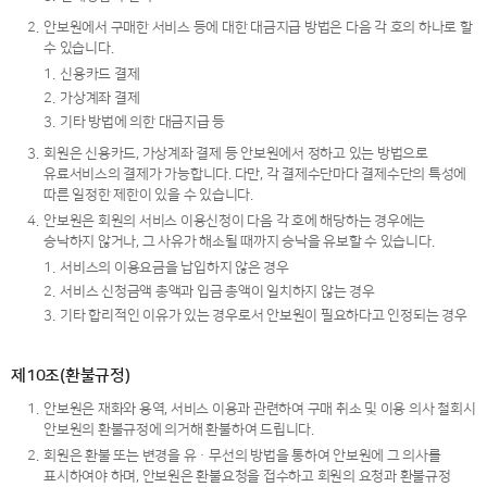
2.
안보원에서 구매한 서비스 등에 대한 대금지급 방법은 다음 각 호의 하나로 할
수 있습니다.
1.
신용카드 결제
2.
가상계좌 결제
3.
기타 방법에 의한 대금지급 등
3.
회원은 신용카드, 가상계좌 결제 등 안보원에서 정하고 있는 방법으로
유료서비스의 결제가 가능합니다. 다만, 각 결제수단마다 결제수단의 특성에
따른 일정한 제한이 있을 수 있습니다.
4.
안보원은 회원의 서비스 이용신청이 다음 각 호에 해당하는 경우에는
승낙하지 않거나, 그 사유가 해소될 때까지 승낙을 유보할 수 있습니다.
1.
서비스의 이용요금을 납입하지 않은 경우
2.
서비스 신청금액 총액과 입금 총액이 일치하지 않는 경우
3.
기타 합리적인 이유가 있는 경우로서 안보원이 필요하다고 인정되는 경우
제10조(환불규정)
1.
안보원은 재화와 용역, 서비스 이용과 관련하여 구매 취소 및 이용 의사 철회시
안보원의 환불규정에 의거해 환불하여 드립니다.
2.
회원은 환불 또는 변경을 유ㆍ무선의 방법을 통하여 안보원에 그 의사를
표시하여야 하며, 안보원은 환불요청을 접수하고 회원의 요청과 환불규정