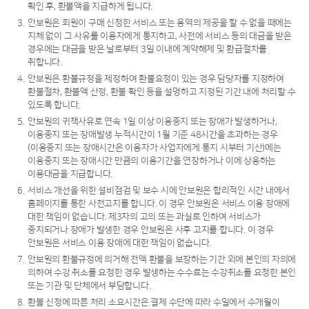
확인 후, 환불액을 지급하게 됩니다.
3.
안보원은 회원이 구매 신청한 서비스 또는 용역의 제공을 할 수 없을 때에는
지체 없이 그 사유를 이용자에게 통지하고, 사전에 서비스 등의 대금을 받은
경우에는 대금을 받은 날로부터 3일 이내에 계약해제 및 환급절차를
취합니다.
4.
안보원은 환불규정을 제정하여 환불요청이 있는 경우 담당자를 지정하여
환불절차, 환불액 산정, 환불 확인 등을 설명하고 지정된 기간 내에 처리할 수
있도록 합니다.
5.
안보원의 귀책사유로 연속 1일 이상 이용중지 또는 장애가 발생하거나,
이용중지 또는 장애발생 누적시간이 1월 기준 48시간을 초과하는 경우
(이용중지 또는 장애시간은 이용자가 사업자에게 통지 시부터 기산)에는
이용중지 또는 장애시간 만큼의 이용기간을 연장하거나 이에 상응하는
이용대금을 지급합니다.
6.
서비스 개선을 위한 설비점검 및 보수 시에 안보원은 합리적인 시간 내에서
홈페이지를 통한 사전고지를 합니다. 이 경우 안보원은 서비스 이용 장애에
대한 책임이 없습니다. 제3자의 고의 또는 과실로 인하여 서비스가
중지되거나 장애가 발생한 경우 안보원은 사후 고지를 합니다. 이 경우
안보원은 서비스 이용 장애에 대한 책임이 없습니다.
7.
안보원의 환불규정에 의거해 전액 환불을 보장하는 기간 외에 본인의 자의에
의하여 수강 취소를 요청한 경우 발생하는 수수료는 수강취소를 요청한 본인
또는 기관 및 단체에서 부담합니다.
8.
환불 신청에 따른 처리 소요시간은 결제 수단에 따라 수일에서 수개월이