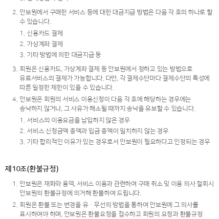
2.
안보원에서 구매한 서비스 등에 대한 대금지급 방법은 다음 각 호의 하나로 할
수 있습니다.
1.
신용카드 결제
2.
가상계좌 결제
3.
기타 방법에 의한 대금지급 등
3.
회원은 신용카드, 가상계좌 결제 등 안보원에서 정하고 있는 방법으로
유료서비스의 결제가 가능합니다. 다만, 각 결제수단마다 결제수단의 특성에
따른 일정한 제한이 있을 수 있습니다.
4.
안보원은 회원의 서비스 이용신청이 다음 각 호에 해당하는 경우에는
승낙하지 않거나, 그 사유가 해소될 때까지 승낙을 유보할 수 있습니다.
1.
서비스의 이용요금을 납입하지 않은 경우
2.
서비스 신청금액 총액과 입금 총액이 일치하지 않는 경우
3.
기타 합리적인 이유가 있는 경우로서 안보원이 필요하다고 인정되는 경우
제10조(환불규정)
1.
안보원은 재화와 용역, 서비스 이용과 관련하여 구매 취소 및 이용 의사 철회시
안보원의 환불규정에 의거해 환불하여 드립니다.
2.
회원은 환불 또는 변경을 유ㆍ무선의 방법을 통하여 안보원에 그 의사를
표시하여야 하며, 안보원은 환불요청을 접수하고 회원의 요청과 환불규정