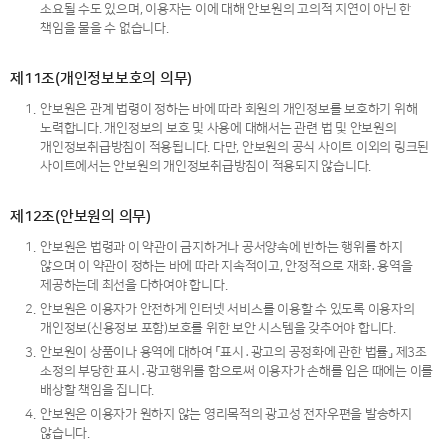
소요될 수도 있으며, 이용자는 이에 대해 안보원의 고의적 지연이 아닌 한
책임을 물을 수 없습니다.
제11조(개인정보보호의 의무)
1.
안보원은 관계 법령이 정하는 바에 따라 회원의 개인정보를 보호하기 위해
노력합니다. 개인정보의 보호 및 사용에 대해서는 관련 법 및 안보원의
개인정보취급방침이 적용됩니다. 다만, 안보원의 공식 사이트 이외의 링크된
사이트에서는 안보원의 개인정보취급방침이 적용되지 않습니다.
제12조(안보원의 의무)
1.
안보원은 법령과 이 약관이 금지하거나 공서양속에 반하는 행위를 하지
않으며 이 약관이 정하는 바에 따라 지속적이고, 안정적으로 재화․용역을
제공하는데 최선을 다하여야 합니다.
2.
안보원은 이용자가 안전하게 인터넷 서비스를 이용할 수 있도록 이용자의
개인정보(신용정보 포함)보호를 위한 보안 시스템을 갖추어야 합니다.
3.
안보원이 상품이나 용역에 대하여 「표시․광고의 공정화에 관한 법률」 제3조
소정의 부당한 표시․광고행위를 함으로써 이용자가 손해를 입은 때에는 이를
배상할 책임을 집니다.
4.
안보원은 이용자가 원하지 않는 영리목적의 광고성 전자우편을 발송하지
않습니다.