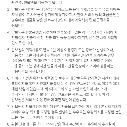
확인 후, 환불액을 지급하게 됩니다.
3.
안보원은 회원이 구매 신청한 서비스 또는 용역의 제공을 할 수 없을 때에는
지체 없이 그 사유를 이용자에게 통지하고, 사전에 서비스 등의 대금을 받은
경우에는 대금을 받은 날로부터 3일 이내에 계약해제 및 환급절차를
취합니다.
4.
안보원은 환불규정을 제정하여 환불요청이 있는 경우 담당자를 지정하여
환불절차, 환불액 산정, 환불 확인 등을 설명하고 지정된 기간 내에 처리할 수
있도록 합니다.
5.
안보원의 귀책사유로 연속 1일 이상 이용중지 또는 장애가 발생하거나,
이용중지 또는 장애발생 누적시간이 1월 기준 48시간을 초과하는 경우
(이용중지 또는 장애시간은 이용자가 사업자에게 통지 시부터 기산)에는
이용중지 또는 장애시간 만큼의 이용기간을 연장하거나 이에 상응하는
이용대금을 지급합니다.
6.
서비스 개선을 위한 설비점검 및 보수 시에 안보원은 합리적인 시간 내에서
홈페이지를 통한 사전고지를 합니다. 이 경우 안보원은 서비스 이용 장애에
대한 책임이 없습니다. 제3자의 고의 또는 과실로 인하여 서비스가
중지되거나 장애가 발생한 경우 안보원은 사후 고지를 합니다. 이 경우
안보원은 서비스 이용 장애에 대한 책임이 없습니다.
7.
안보원의 환불규정에 의거해 전액 환불을 보장하는 기간 외에 본인의 자의에
의하여 수강 취소를 요청한 경우 발생하는 수수료는 수강취소를 요청한 본인
또는 기관 및 단체에서 부담합니다.
8.
환불 신청에 따른 처리 소요시간은 결제 수단에 따라 수일에서 수개월이