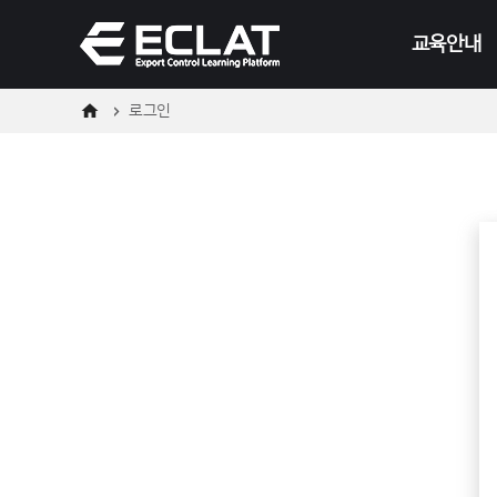
메
본
뉴
문
교육안내
바
바
로
로
가
가
기
기
로그인
온라인
오프라인
교육일정