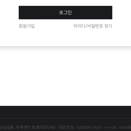
로그인
회원가입
아이디/비밀번호 찾기
16층(삼성동, 무역센터 트레이드타워)
대표전화 : 02)6000-6400
e-mail : edu@k