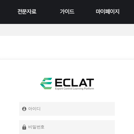
전문자료
가이드
마이페이지
연구보고서
공지사항
수강현황
영상 콘텐츠
FAQ
결제현황
카드뉴스
Q&A
이전 수료증 출력
이벤트 게시판
회원정보