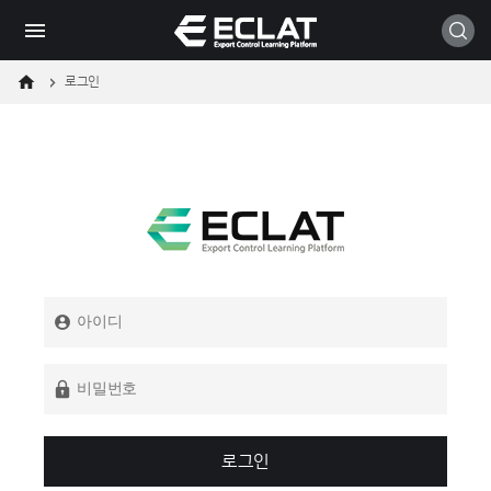
메
본
모바일
뉴
문
바
바
로
로
가
가
로그인
기
기
로그인