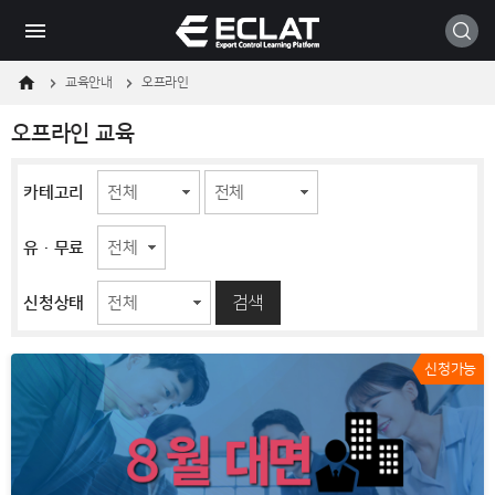
메
본
모바일
뉴
문
바
바
로
로
가
가
교육안내
오프라인
기
기
오프라인 교육
카테고리
유·무료
검색
신청상태
신청가능