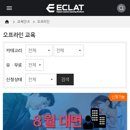
메
본
모바일
뉴
문
바
바
로
로
가
가
교육안내
오프라인
기
기
오프라인 교육
카테고리
유·무료
검색
신청상태
신청가능