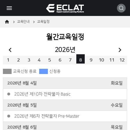
메
본
모바일
뉴
문
바
바
로
로
가
가
교육안내
교육일정
기
기
월간교육일정
이전 달
다
2026
년
1
2
3
4
5
6
7
8
9
10
11
12
교육신청 종료
신청중
2026년 8월 4일
화요일
2026년 제10차 전략물자 Basic
2026년 8월 5일
수요일
2026년 제6차 전략물자 Pre-Master
2026년 8월 6일
목요일