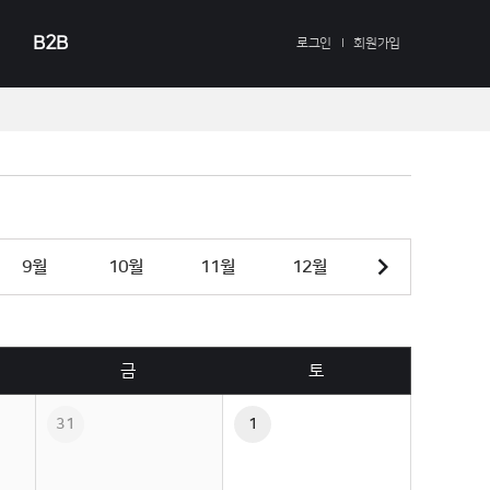
B2B
로그인
회원가입
다음 달
9
월
10
월
11
월
12
월
금
토
31
1