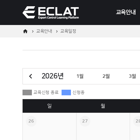
메
본
뉴
문
교육안내
바
바
로
로
가
가
기
기
교육안내
교육일정
온라인
오프라인
교육일정
이전 달
2026
년
1
월
2
월
3
월
교육신청 종료
신청중
일
월
26
27
2