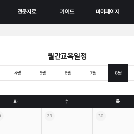
전문자료
가이드
마이페이지
연구보고서
공지사항
수강현황
영상 콘텐츠
FAQ
결제현황
카드뉴스
Q&A
이전 수료증 출력
월간교육일정
이벤트 게시판
회원정보
4
월
5
월
6
월
7
월
8
월
화
수
목
8
29
30