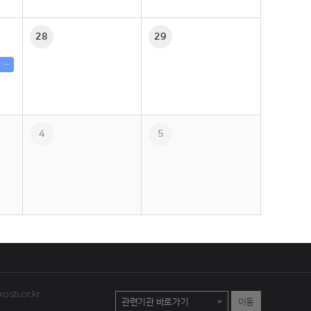
28
29
2026년 제3차 자율준수무역거래자 과정(Compliance &amp; Risk Management)
4
5
osti.or.kr
이동