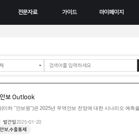
전문자료
가이드
마이페이지
연구보고서
공지사항
수강현황
영상 콘텐츠
FAQ
결제현황
카드뉴스
Q&A
이전 수료증 출력
이벤트 게시판
회원정보
안보 Outlook
하 "안보원")은 2025년 무역안보 전망에 대한 시나리오 예측을 담
발간일
2025-01-20
부 출범 후, ▲ 중국과의 디커플링 심화, ▲ Entity List 기반 
역안보,수출통제
정책의 특징으로 나타날 것으로 예측했습니다.
안보원은 2025년 무역안보 정책 및 조치들이 강화되면서 여러가