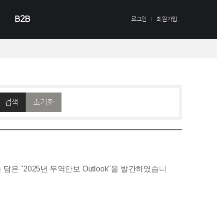
B2B
로그인
회원가입
검색
초기화
은 "2025년 무역안보 Outlook"을 발간하였습니
통제 강화, ▲ 신속한 독자 통제를 통한 동맹국 압박이 주
지 시나리오에 따라 우리 기업들이 영향을 미칠 가