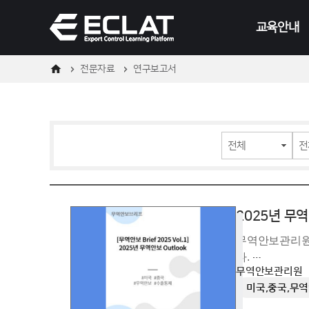
메
본
뉴
문
교육안내
바
바
로
로
가
가
기
기
전문자료
연구보고서
온라인
오프라인
교육일정
2025년 무역
무역안보관리원(이
다.
무역안보관리원
트럼프 2기 행정
미국,중국,무
요한 무역안보 
이를 기반으로 