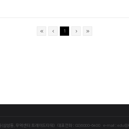
 전망했습니다.
서 범용기술까지: 통제 확대와 신흥산업 규제 강화
운영방식의 변경으로 통제 메커니즘의 강화
, 금융 등 여러 분야의 통제 총동원
1
하는 두 국가의 수출통제 법령 충돌로 경제 블록화 현상
16층(삼성동, 무역센터 트레이드타워)
대표전화 : 02)6000-6400
e-mail : edu@k