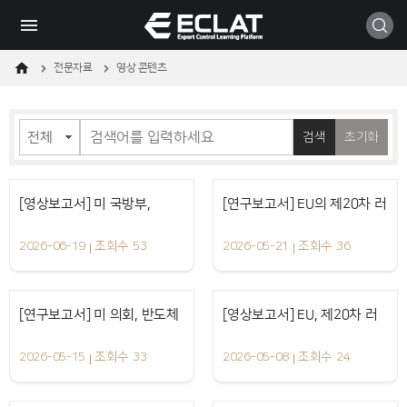
메
본
모바일
뉴
문
바
바
로
로
가
가
전문자료
영상 콘텐츠
기
기
검색
초기화
[영상보고서] 미 국방부,
[연구보고서] EU의 제20차 러
동영상
동영상
2026-06-19
조회수 53
2026-05-21
조회수 36
2026년 중국 군사기업
시아 제재패키지 상세 분석
1260H 목록 업데이트
[연구보고서] 미 의회, 반도체
[영상보고서] EU, 제20차 러
동영상
동영상
2026-05-15
조회수 33
2026-05-08
조회수 24
장비 수출통제 공조 법안
시아 제재패키지 시행