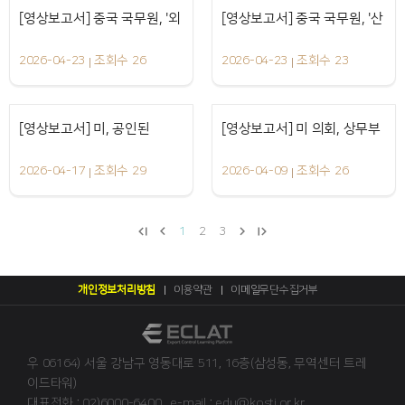
(MATCH Act) 발의
[영상보고서] 중국 국무원, '외
[영상보고서] 중국 국무원, '산
동영상
동영상
2026-04-23
조회수 26
2026-04-23
조회수 23
국의 부당 역외관할권 행사 대
업망·공급망 안전에 관한 규
응 조례' 발표
정' 발표
[영상보고서] 미, 공인된
[영상보고서] 미 의회, 상무부
동영상
동영상
2026-04-17
조회수 29
2026-04-09
조회수 26
(authorized) IC 설계기업 지
에 수출통제 첨단 칩 대상 트
위 연장 (~‘26.12.31)
래킹 도입 요구
1
2
3
개인정보처리방침
이용약관
이메일무단수집거부
우 06164) 서울 강남구 영동대로 511, 16층(삼성동, 무역센터 트레
이드타워)
대표전화 : 02)6000-6400
e-mail : edu@kosti.or.kr