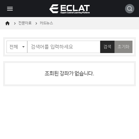
메
본
모바일
뉴
문
바
바
로
로
가
가
전문자료
카드뉴스
기
기
검색
초기화
조회된 강좌가 없습니다.